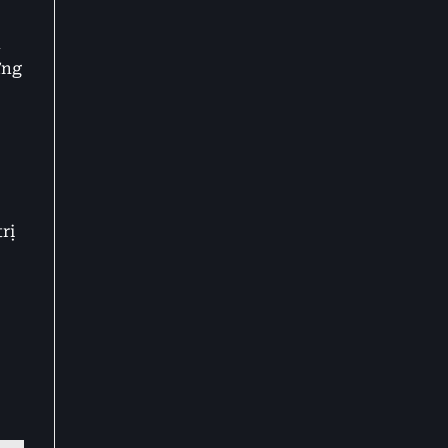
n
ựng
rị