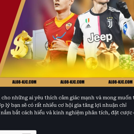
 cho những ai yêu thích cảm giác mạnh và mong muốn 
p lý bạn sẽ có rất nhiều cơ hội gia tăng lợi nhuận chỉ
nắm bắt cách hiểu và kinh nghiệm phân tích, đặt cược