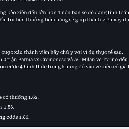
rong kèo xiên đều lớn hơn 1 nên bạn sẽ dễ dàng tính toá
iểm tra tiền thưởng tiềm năng sẽ giúp thành viên xây d
cược xâu thành viên hãy chú ý với ví dụ thực tế sau.
n 2 trận Parma vs Cremonese và AC Milan vs Torino đều
chọn cược 4 hình thức trong khung đó vào vé xiên có giá t
e có thưởng 1.62.
s 1.86.
g odds 1.86.