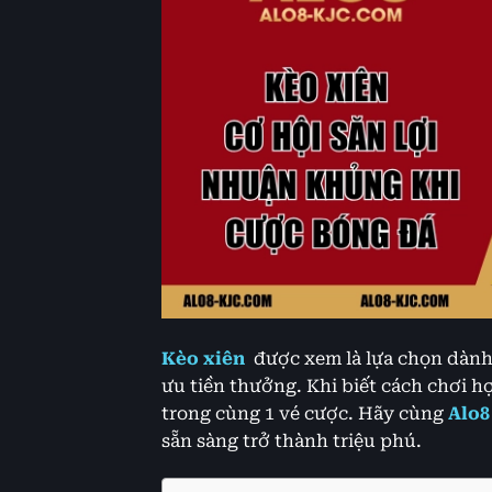
Kèo xiên
được xem là lựa chọn dành
ưu tiền thưởng. Khi biết cách chơi hợ
trong cùng 1 vé cược. Hãy cùng
Alo8
sẵn sàng trở thành triệu phú.