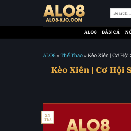
Skip
to
content
ALO8
BẮN CÁ
N
ALO8
»
Thể Thao
»
Kèo Xiên | Cơ Hộ
Kèo Xiên | Cơ Hội
21
Th3