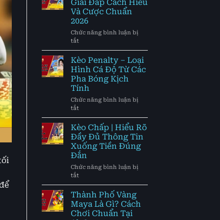
Giải Đáp Cách Hiểu
|
Và Cược Chuẩn
Trọn
2026
Bộ
Bí
Chức năng bình luận bị
Kíp
ở
tắt
Xuống
Kèo
Tiền
Tài
Kèo Penalty – Loại
Chuẩn
Xỉu
Hình Cá Độ Từ Các
Dân
Là
Pha Bóng Kịch
Chuyên
Gì?
Tính
Giải
Đáp
Chức năng bình luận bị
Cách
ở
tắt
Hiểu
Kèo
Và
Penalty
Kèo Chấp | Hiểu Rõ
Cược
–
Đầy Đủ Thông Tin
Chuẩn
Loại
Xuống Tiền Đúng
2026
Hình
Đắn
Cá
tối
Độ
Chức năng bình luận bị
Từ
ở
tắt
Các
 để
Kèo
Pha
Chấp
Thành Phố Vàng
Bóng
|
Maya Là Gì? Cách
Kịch
Hiểu
Chơi Chuẩn Tại
Tính
Rõ