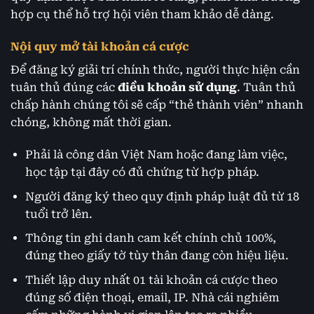
hợp cụ thể hỗ trợ hội viên tham khảo dễ dàng.
Nội quy mở tài khoản cá cược
Để đăng ký giải trí chính thức, người thực hiện cần
tuân thủ đúng các
điều khoản sử dụng
. Tuân thủ
chấp hành chúng tôi sẽ cấp “thẻ thành viên” nhanh
chóng, không mất thời gian.
Phải là công dân Việt Nam hoặc đang làm việc,
học tập tại đây có đủ chứng từ hợp pháp.
Người đăng ký theo quy định pháp luật đủ từ 18
tuổi trở lên.
Thông tin ghi danh cam kết chính chủ 100%,
đúng theo giấy tờ tùy thân đang còn hiệu liệu.
Thiết lập duy nhất 01 tài khoản cá cược theo
đúng số điện thoại, email, IP. Nhà cái nghiêm