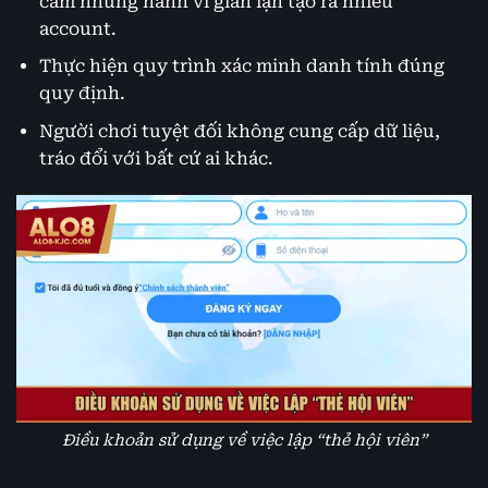
cấm những hành vi gian lận tạo ra nhiều
account.
Thực hiện quy trình xác minh danh tính đúng
quy định.
Người chơi tuyệt đối không cung cấp dữ liệu,
tráo đổi với bất cứ ai khác.
Điều khoản sử dụng về việc lập “thẻ hội viên”