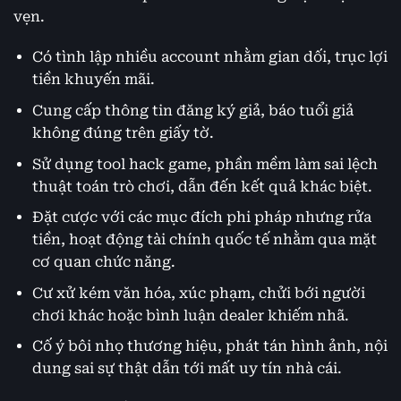
vẹn.
Có tình lập nhiều account nhằm gian dối, trục lợi
tiền khuyến mãi.
Cung cấp thông tin đăng ký giả, báo tuổi giả
không đúng trên giấy tờ.
Sử dụng tool hack game, phần mềm làm sai lệch
thuật toán trò chơi, dẫn đến kết quả khác biệt.
Đặt cược với các mục đích phi pháp nhưng rửa
tiền, hoạt động tài chính quốc tế nhằm qua mặt
cơ quan chức năng.
Cư xử kém văn hóa, xúc phạm, chửi bới người
chơi khác hoặc bình luận dealer khiếm nhã.
Cố ý bôi nhọ thương hiệu, phát tán hình ảnh, nội
dung sai sự thật dẫn tới mất uy tín nhà cái.