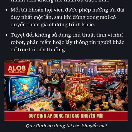
Mỗi tài khoản hội viên được phép hưởng ưu đãi
duy nhất một lần, sau khi dùng xong mới có
quyền tham gia chương trình khác.
Tuyệt đối không sử dụng thủ thuật tinh vi như
robot, phần mềm hoặc lấy thông tin người khác
để trục lợi tiền thưởng.
Quy định áp dụng tại các khuyến mãi