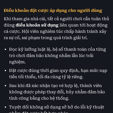
Điều khoản đặt cược áp dụng cho người dùng
Khi tham gia nhà cái, tất cả người chơi cần tuân thủ
đúng
điều khoản sử dụng
liên quan tới hoạt động
cá cược. Hội viên nghiêm túc chấp hành tránh xảy
ra sự cố, sai phạm trong quá trình giải trí.
Đọc kỹ lưỡng luật lệ, hệ số thanh toán của từng
trò chơi đảm bảo không nhầm lẫn lúc trải
nghiệm.
Đặt cược đúng thời gian quy định, hạn mức nạp
tiền tối thiểu, tối đa cùng tỷ lệ riêng.
Sau khi đã xác nhận tạo vé hợp lệ, thành viên
không được phép thay đổi, hủy nhằm đảm bảo
tính công bằng cho hệ thống.
Tuyệt đối không sử dụng sở hở do lỗi kỹ thuật