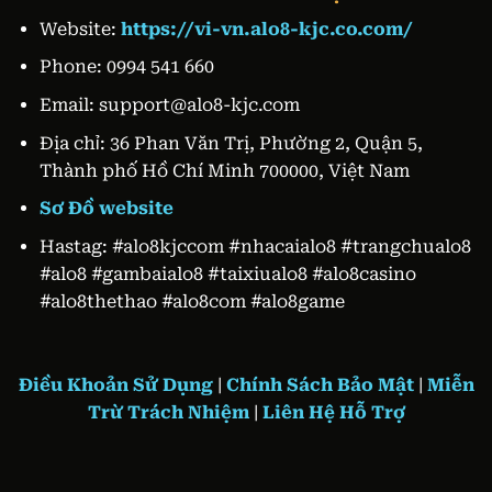
Website:
https://vi-vn.alo8-kjc.co.com/
Phone: 0994 541 660
Email:
support@alo8-kjc.com
Địa chỉ: 36 Phan Văn Trị, Phường 2, Quận 5,
Thành phố Hồ Chí Minh 700000, Việt Nam
Sơ Đồ website
Hastag: #alo8kjccom #nhacaialo8 #trangchualo8
#alo8 #gambaialo8 #taixiualo8 #alo8casino
#alo8thethao #alo8com #alo8game
Điều Khoản Sử Dụng
|
Chính Sách Bảo Mật
|
Miễn
Trừ Trách Nhiệm
|
Liên Hệ Hỗ Trợ