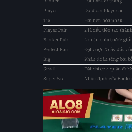
Banker
Đặt Banker thắng
Player
Dự đoán Player ăn
Tie
Hai bên hòa nhau
Player Pair
2 lá đầu tiên tạo thàn
Banker Pair
2 quân chia trước giố
Perfect Pair
Đặt cược 2 cây đầu cù
Big
Phán đoán tổng bài b
Small
Đặt chỉ có 4 quân được
Super Six
Nhận định cửa Banker