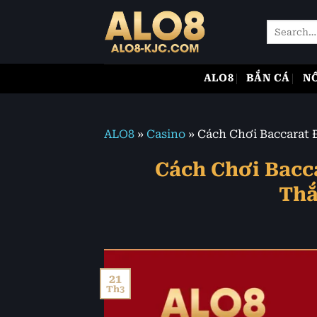
Skip
to
content
ALO8
BẮN CÁ
N
ALO8
»
Casino
»
Cách Chơi Baccarat 
Cách Chơi Bacc
Thắ
21
Th3