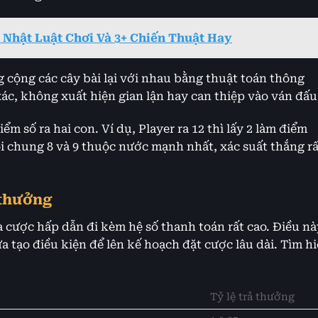
p Nhật Luật Chơi Và 3+ Chiến Thuật Hay
ng cộng các cây bài lại với nhau bằng thuật toán thông
ác, không xuất hiện gian lận hay can thiệp vào ván đấu
ểm số ra hai con. Ví dụ, Player ra 12 thì lấy 2 làm điểm
i chung 8 và 9 thuộc nước mạnh nhất, xác suất thắng rấ
 thưởng
a cược hấp dẫn đi kèm hệ số thanh toán rất cao. Điều nà
a tạo điều kiện để lên kế hoạch đặt cược lâu dài. Tìm h
Tỷ lệ trả thưởng