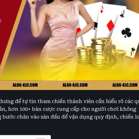
hưng để tự tin tham chiến thành viên cần hiểu rõ các 
bản, hơn 100+ bàn cược cung cấp cho người chơi không
g bước chân vào sàn đấu để vận dụng quy định, chiến l