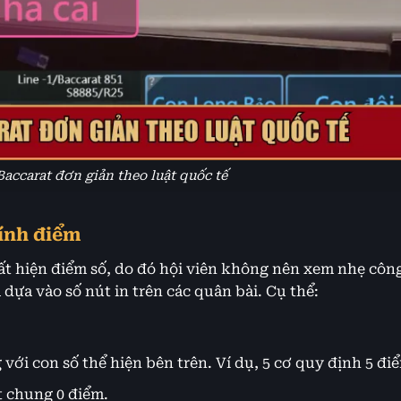
accarat đơn giản theo luật quốc tế
tính điểm
ất hiện điểm số, do đó hội viên không nên xem nhẹ côn
dựa vào số nút in trên các quân bài. Cụ thể:
 với con số thể hiện bên trên. Ví dụ, 5 cơ quy định 5 đi
t chung 0 điểm.