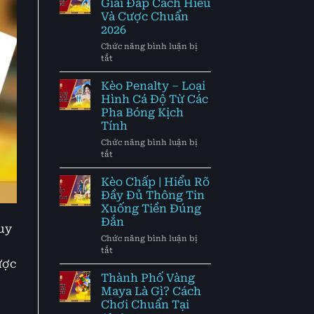
Giải Đáp Cách Hiểu
|
Và Cược Chuẩn
Trọn
2026
Bộ
Bí
Chức năng bình luận bị
Kíp
ở
tắt
Xuống
Kèo
Tiền
Tài
Kèo Penalty – Loại
Chuẩn
Xỉu
Hình Cá Độ Từ Các
Dân
Là
Pha Bóng Kịch
Chuyên
Gì?
Tính
Giải
Đáp
Chức năng bình luận bị
Cách
ở
tắt
Hiểu
Kèo
Và
Penalty
Kèo Chấp | Hiểu Rõ
Cược
–
Đầy Đủ Thông Tin
Chuẩn
Loại
Xuống Tiền Đúng
2026
Hình
Đắn
Cá
quy
Độ
Chức năng bình luận bị
Từ
ở
tắt
Các
ược
Kèo
Pha
Chấp
Thành Phố Vàng
Bóng
|
Maya Là Gì? Cách
Kịch
Hiểu
Chơi Chuẩn Tại
Tính
Rõ