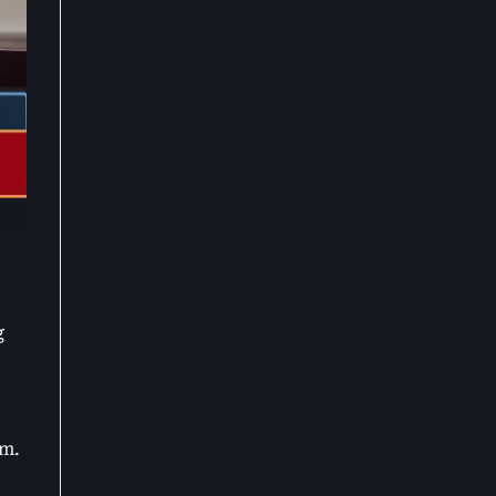
g
ểm.